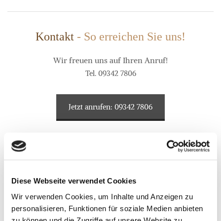
Kontakt
- So erreichen Sie uns!
Wir freuen uns auf Ihren Anruf!
Tel.
09342 7806
Jetzt anrufen: 09342 7806
Holzbau Diehm aus Wertheim-Urphar - Ihr
Diese Webseite verwendet Cookies
Fachmann für Holzbau und vieles mehr!
Wir verwenden Cookies, um Inhalte und Anzeigen zu
personalisieren, Funktionen für soziale Medien anbieten
zu können und die Zugriffe auf unsere Website zu